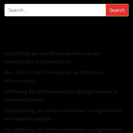
NEUESTE BEITRÄGE
Fortschritte bei den Rohbauarbeiten in der
Montzstraße in Grevenbroich
Neu: AIG-Fischer Thermographie-Drohne im
Wintereinsatz
Eröffnung des Erlebnisbereichs Springerbecken im
Freibad Kulmbach
Fertigstellung des Erlebnisbereiches Springerbecken
im Freibad Kulmbach
Fertigstellung des Erlebnisbereiches Springerbecken