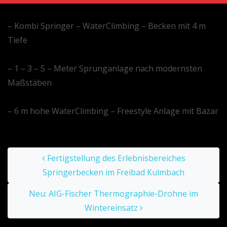
– Kombi Springer – WaterClimbing – Becken mit 4 m
Tiefe
– 1 – 3 – 5 – Meter Sprunganlage nach modernsten
Maßstäben
– 6 m hohe WaterClimbing – Freestyle Anlage mit Bazar
Post navigation
Fertigstellung des Erlebnisbereiches
Springerbecken im Freibad Kulmbach
Neu: AIG-Fischer Thermographie-Drohne im
Wintereinsatz