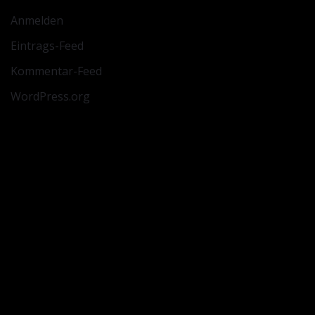
Anmelden
Eintrags-Feed
Kommentar-Feed
WordPress.org
NEUESTE BEITRÄGE
Fortschritte bei den Rohbauarbeiten in der
Montzstraße in Grevenbroich