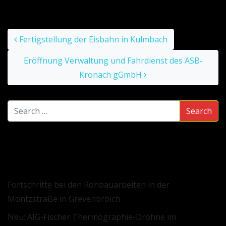
Post navigation
Fertigstellung der Eisbahn in Kulmbach
Eröffnung Verwaltung und Fahrdienst des ASB-
Kronach gGmbH
NEUESTE BEITRÄGE
Fortschritte bei den Rohbauarbeiten in der
Montzstraße in Grevenbroich
Neu: AIG-Fischer Thermographie-Drohne im