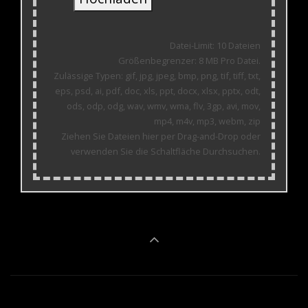
Datei-Limit: 10 Dateien
Größenbegrenzer: 8 MB Pro Datei.
Zulässige Typen: gif, jpg, jpeg, bmp, png, tif, tiff, txt,
eps, psd, ai, pdf, doc, xls, ppt, docx, xlsx, pptx, odt,
ods, odp, odg, wav, wmv, wma, flv, 3gp, avi, mov,
mp4, m4v, mp3, webm, zip
Ziehen Sie Dateien hier per Drag-and-Drop oder
verwenden Sie die Schaltfläche Durchsuchen.