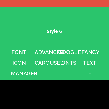
Style 6
FONT
ADVANCED
GOOGLE
FANCY
ICON
CAROUSEL
FONTS
TEXT
MANAGER
•
•
–
•
SLIDEUP
•