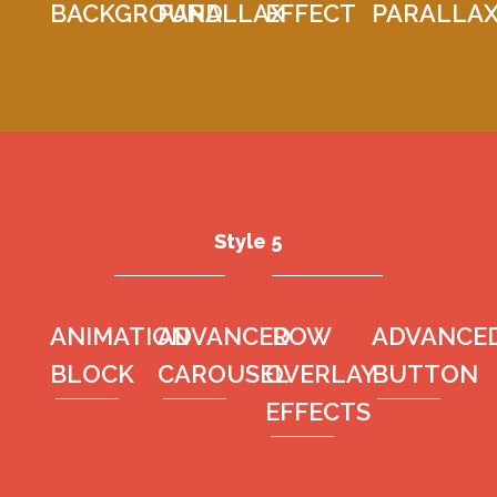
BACKGROUND
PARALLAX
EFFECT
PARALLA
Style 5
ANIMATION
ADVANCED
ROW
ADVANCE
BLOCK
CAROUSEL
OVERLAY
BUTTON
EFFECTS